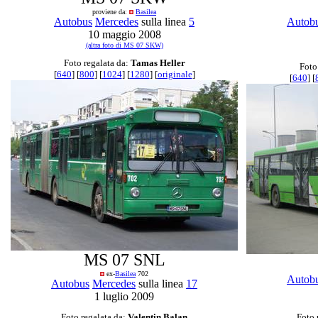
proviene da:
Basilea
Autobus
Mercedes
sulla linea
5
Autob
10 maggio 2008
(altra foto di MS 07 SKW)
Foto regalata da:
Tamas Heller
Foto
[
640
] [
800
] [
1024
] [
1280
] [
originale
]
[
640
] [
MS 07 SNL
ex-
Basilea
702
Autob
Autobus
Mercedes
sulla linea
17
1 luglio 2009
Foto regalata da:
Valentin Balan
Foto 