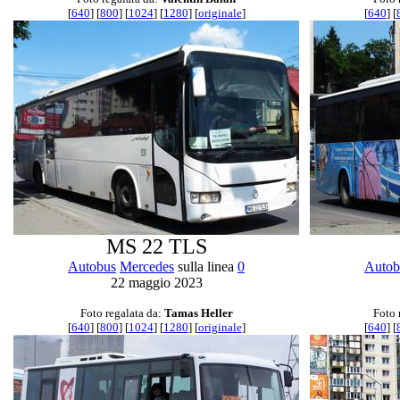
[
640
] [
800
] [
1024
] [
1280
] [
originale
]
[
640
] [
MS 22 TLS
Autobus
Mercedes
sulla linea
0
Autob
22 maggio 2023
Foto regalata da:
Tamas Heller
Foto 
[
640
] [
800
] [
1024
] [
1280
] [
originale
]
[
640
] [