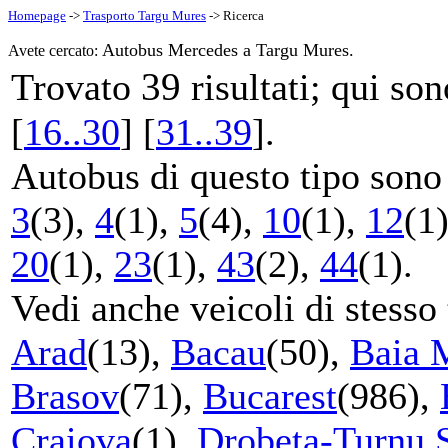
Homepage
->
Trasporto Targu Mures
-> Ricerca
Autobus Mercedes a Targu Mures.
Avete cercato:
39
Trovato
risultati; qui so
[
16..30
] [
31..39
].
Autobus di questo tipo sono s
3
(3),
4
(1),
5
(4),
10
(1),
12
(1
20
(1),
23
(1),
43
(2),
44
(1).
Vedi anche veicoli di stesso 
Arad
(13),
Bacau
(50),
Baia 
Brasov
(71),
Bucarest
(986),
Craiova
(1),
Drobeta-Turnu 