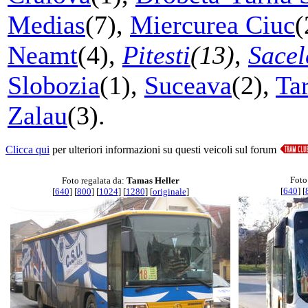
Medias
(7),
Miercurea Ciuc
(
Neamt
(4),
Pitesti
(13)
,
Sacel
Slobozia
(1),
Suceava
(2),
Ta
Zalau
(3).
Clicca qui
per ulteriori informazioni su questi veicoli sul forum
Foto
Foto regalata da:
Tamas Heller
[
640
] [
[
640
] [
800
] [
1024
] [
1280
] [
originale
]