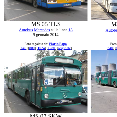
MS 05 TLS
M
Autobus
Mercedes
sulla linea
18
Autob
9 gennaio 2014
Foto regalata da:
Florin Popa
Foto
[
640
] [
800
] [
1024
] [
1280
] [
originale
]
[
640
] [
MS 07 SKW