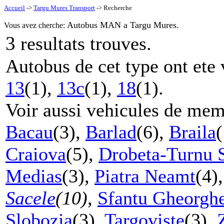
Accueil
->
Targu Mures Transport
-> Recherche
Autobus MAN a Targu Mures.
Vous avez cherche:
3
resultats trouves.
Autobus de cet type ont ete 
13
(1),
13c
(1),
18
(1).
Voir aussi vehicules de mem
Bacau
(3),
Barlad
(6),
Braila
Craiova
(5),
Drobeta-Turnu 
Medias
(3),
Piatra Neamt
(4)
Sacele
(10)
,
Sfantu Gheorgh
Slobozia
(3),
Targoviste
(3),