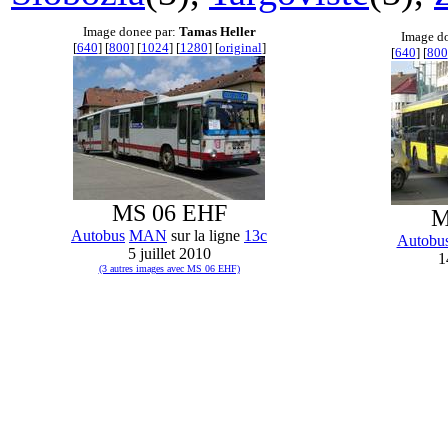
Image donee par:
Tamas Heller
Image d
[
640
] [
800
] [
1024
] [
1280
] [
original
]
[
640
] [
800
MS 06 EHF
M
Autobus
MAN
sur la ligne
13c
Autobu
5 juillet 2010
1
(3 autres images avec MS 06 EHF)