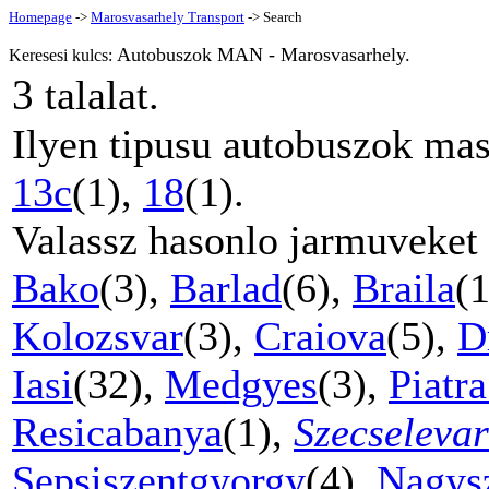
Homepage
->
Marosvasarhely Transport
-> Search
Autobuszok MAN - Marosvasarhely.
Keresesi kulcs:
3
talalat.
Ilyen tipusu autobuszok mas
13c
(1),
18
(1).
Valassz hasonlo jarmuveket
Bako
(3),
Barlad
(6),
Braila
(
Kolozsvar
(3),
Craiova
(5),
D
Iasi
(32),
Medgyes
(3),
Piatr
Resicabanya
(1),
Szecseleva
Sepsiszentgyorgy
(4),
Nagys