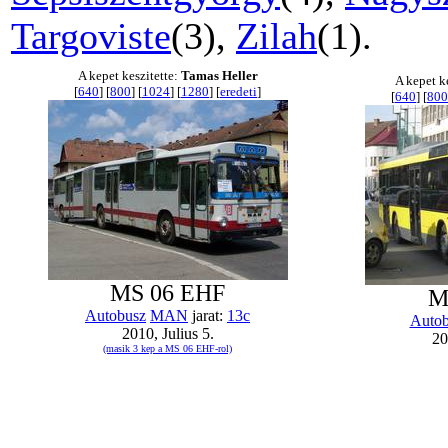
Targoviste
(3),
Zilah
(1).
A kepet keszitette:
Tamas Heller
A kepet k
[
640
] [
800
] [
1024
] [
1280
] [
eredeti
]
[
640
] [
800
MS 06 EHF
M
Autobusz
MAN
jarat:
13c
Autob
2010, Julius 5.
20
(masik 3 kep a MS 06 EHF-rol)