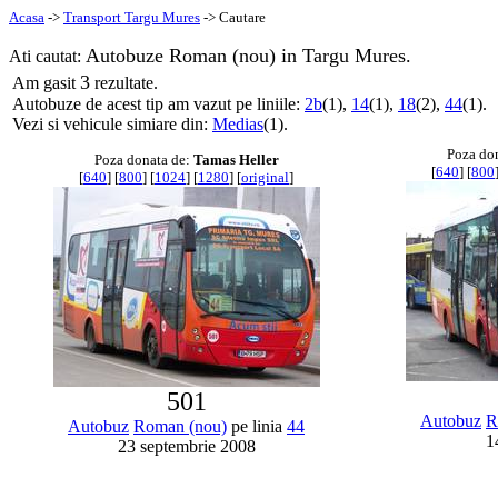
Acasa
->
Transport Targu Mures
-> Cautare
Autobuze Roman (nou) in Targu Mures.
Ati cautat:
3
Am gasit
rezultate.
Autobuze de acest tip am vazut pe liniile:
2b
(1),
14
(1),
18
(2),
44
(1).
Vezi si vehicule simiare din:
Medias
(1).
Poza do
Poza donata de:
Tamas Heller
[
640
] [
800
[
640
] [
800
] [
1024
] [
1280
] [
original
]
501
Autobuz
R
Autobuz
Roman (nou)
pe linia
44
1
23 septembrie 2008